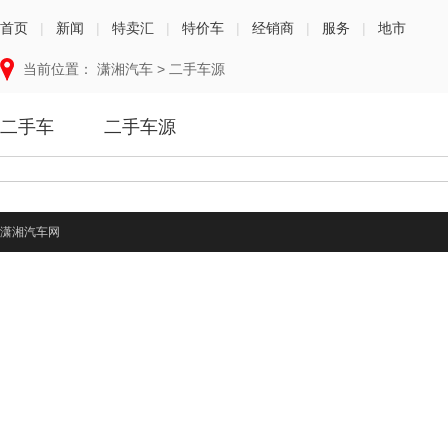
首页
|
新闻
|
特卖汇
|
特价车
|
经销商
|
服务
|
地市
当前位置：
潇湘汽车
>
二手车源
二手车
二手车源
潇湘汽车网