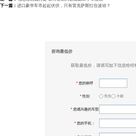
下一篇：
进口豪华车市起起伏伏，只有雷克萨斯扛住波动？
咨询最低价
获取最低价，请填写如下信息给经
*
您的称呼
先生
小姐
*
性别
*
您感兴趣的车型
*
您的手机：