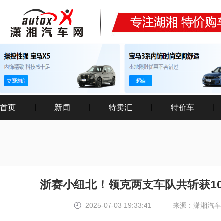
首页
|
新闻
|
特卖汇
|
特价车
|
浙赛小纽北！领克两支车队共斩获1
2025-07-03 19:33:41
来源：潇湘汽车