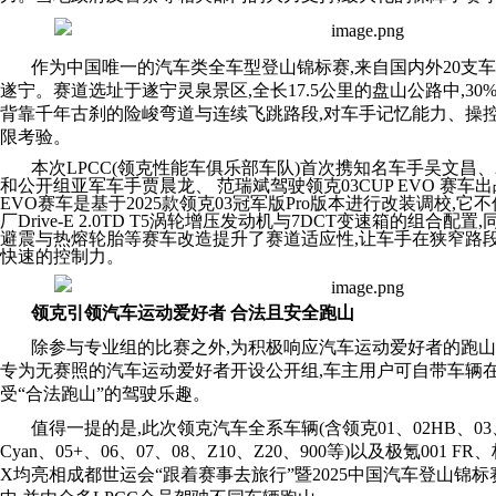
作为中国唯一的汽车类全车型登山锦标赛,
来自国内外20支
遂宁。
赛道选址于遂宁灵泉景区,全长17.5公里的盘山公路中
,
3
背靠千年古刹的险峻弯道与连续飞跳路段,对车手记忆能力、操
限考验。
本次L
PCC
(领克性能车俱乐部车队)首次携知名车手吴文昌、
和公开组亚军车手
贾晨龙、 范瑞斌驾驶领克03CUP EVO 赛车
出
EVO赛车是基于2
025
款领克03冠军版Pro版本进行改装调校,
厂Drive-E 2.0TD T5涡轮增压发动机与7DCT变速箱的组合
避震与热熔轮胎等赛车改造提升了赛道适应性,让车手在狭窄路
快速的控制力。
领克引领汽车运动爱好者 合法且安全跑山
除参与专业组的比赛之外,为积极响应汽车运动爱好者的跑山
专为无赛照的汽车运动爱好者开设公开组,车主用户可
自带车辆
受“合法跑山”的驾驶乐趣。
值得一提的是,此次领克汽车全系车辆(含领克01、02HB、03、03+
Cyan、05+、06、07、08、Z10、Z20、900等)以及极氪001 F
X均亮相成都世运会“跟着赛事去旅行”暨2025中国汽车登山锦