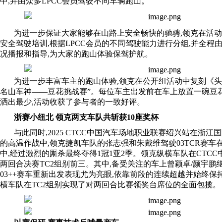
中,并由众多LPCC会员驾驶不同车辆跑山。
为进一步保证大家能够在山路上安全畅快的驰骋,领克在活
安全驾驶培训,根据LPCC会员的不同驾驶能力进行分组,并全程
况播报和指导,为大家的跑山体验保驾护航。
为进一步丰富车主的跑山体验,领克在公开组活动中复刻《头
名山车神——豆花挑战赛”。每位车主出发前在车上放置一碗豆
洒出最少
,
活动收获了参与者的一致好评。
浙赛小纽北 领克两支车队共斩获10座奖杯
与此同时,2025
CTCC
中国汽车场地职业联赛绍兴站在浙江国
的高温作战中,
领克捷凯车队
的张志强和朱戴维驾驶0
3TCR
赛车在
中
,
经过激烈的厮杀最终
夺得1冠1亚2季
。
领克纵横车队
在C
TCC
两回合决赛TC2组别前三。其中,
备受关注的车上曾颖卓/颜宇鹏
0
3++
赛车重新出发表现尤为亮眼,依靠前段的连续超越并始终保
横车队在TC2组别实现了对两回合比赛领奖台席位的全面包揽。