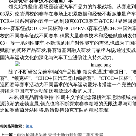
以赛促研 赛事技术反哺量产车
领克始终坚信,赛场是验证汽车产品力的终极战场。
从赛道到
03系列改装调校的赛车在赛场上积累数据和经验不断赋能量产车。
TCR中国系列赛的五年十冠,到领克03TCR赛车在TCR世界巡回
03++赛车征战CTCC中国杯到03CUP EVO赛车征战CHC中
校的不同赛车征战不同赛事,积累大量赛事技术和经验赋能研发领克0
03++等一系列性能车,不断满足用户对性能车的需求,也成为了国
赋能"的闭环产品研发,将赛道基因融入研发与品牌内核,通过实
国汽车运动文化的深化与汽车工业进阶注入持久动力。
除了不断研发完善车辆的产品性能,领克也通过“赛道日“、”
赛”、“领克杯”、“C
HC
中国汽车登山锦标赛”、
”CTCC
中国杯“、
巡回赛等赛事活动为不同需求的汽车运动爱好者搭建一个完整的
持续为中国汽车运动输送着源源不断的人才。
未来,
领克品牌将秉持“长期主义”的理念深耕汽车运动领域,
源浪潮的蓬勃发展,领克
也将
不断探索赛事领域的无限边界与可
巡回赛葡萄牙站即将,敬请期待领克车队的精彩表现!
相关热词搜索：
领克
上一篇：
电池检测成关键 查博士助力新能源二手车发展