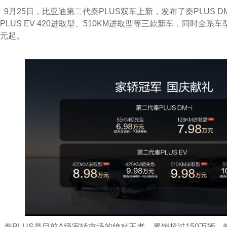
9月25日，比亚迪第二代秦PLUS双车上新，发布了秦PLUS DM-
PLUS EV 420进取型、510KM进取型等三款新车，同时全系
元起。
秦PLUS是目前A级家轿市场的绝对王者，累销超过150万辆，蝉联