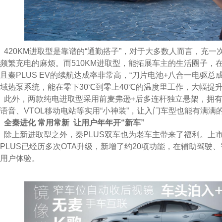
420KM进取型是靠谱的“通勤搭子”，对于大多数人而言，充
频繁充电的麻烦。而510KM进取型，能拓展车主的生活圈子，
且秦PLUS EV的续航达成率非常高，“刀片电池+八合一电驱总
域热泵系统，能在零下30℃到零上40℃的温度里工作，大幅提
此外，两款纯电进取型采用前麦弗逊+后多连杆独立悬架，拥有N
语音、VTOL移动电站等实用“小神装”，让入门车型也能有满满
全秦进化 常用常新
让用户年年开“新车”
除上新进取型之外，秦PLUS双车也为老车主带来了福利。上
PLUS已经历多次OTA升级，新增了约20项功能，在辅助驾驶
用户体验。