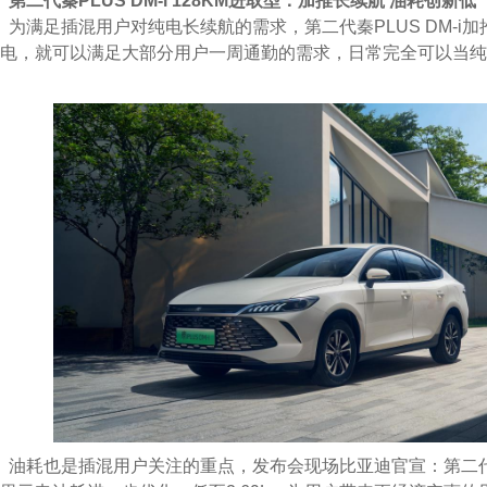
第二代
秦PLUS
DM-i
1
28
KM进取型：
加推长续航
油耗创新低
为满足插混用户对纯电长续航的需求，第二代秦PLUS DM-i加
电，就可以满足大部分用户一周通勤的需求，日常完全可以当纯
油耗也是插混用户关注的重点，发布会现场比亚迪官宣：第二代秦PL