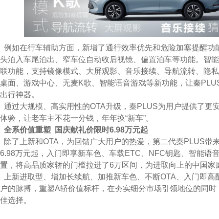
例如在行车辅助方面，新增了通行效率优先和危险加塞提醒功
头泊入车尾泊出、窄车位自动收后视镜、偏置泊车等功能。智能
联功能，支持镜像模式、大屏观影、音乐接续、导航流转、隐私
桌面、游戏中心、无麦K歌、智能语音游戏等新功能，让秦PLU
出行神器。
通过大规模、高实用性的OTA升级，秦PLUS为用户提供了更
体验，让老车主不花一分钱，年年换“新车”。
全系价值重塑
国庆献礼价限时
6.98
万
元起
除了上新和OTA，为回馈广大用户的热爱，第二代秦PLUS带
6.98万元起，入门即享新车色、车载ETC、NFC钥匙、智能语
置，将高品质家轿的门槛拉进了6万区间，为进取向上的中国家
上新进取型、增加长续航、加推新车色、不断OTA、入门即高配
户的脉搏，重塑A轿价值标杆，在夯实细分市场引领地位的同时
佳选择。