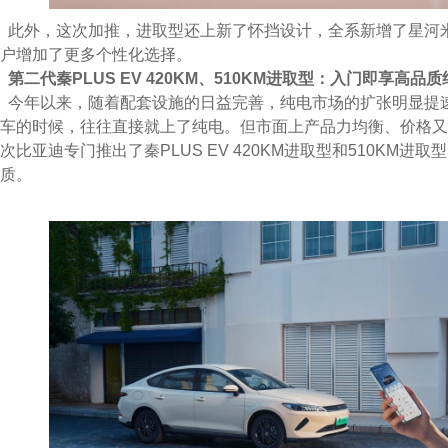
此外，这次加推，进取型还上新了怀挡设计，全系新增了星河
户增加了更多个性化选择。
第二代
秦PLU
S EV
4
20
KM、5
10
KM进取型：入门即享高品质
今年以来，随着配套设施的日益完善，纯电市场的扩张明显提
车的时候，往往直接就上了纯电。但市面上产品力均衡、价格又
次比亚迪专门推出了秦PLUS EV 420KM进取型和510KM进
质。