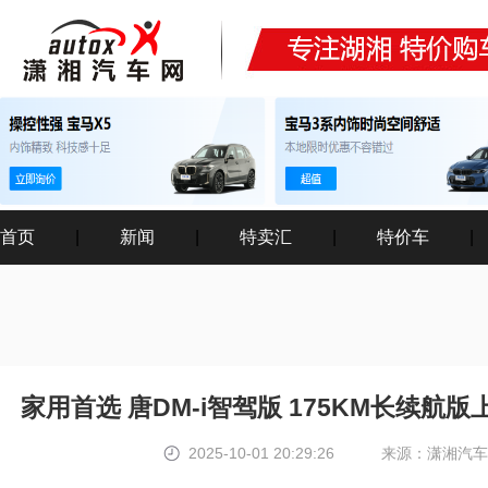
首页
|
新闻
|
特卖汇
|
特价车
|
家用首选 唐DM-i智驾版 175KM长续航版
2025-10-01 20:29:26
来源：潇湘汽车