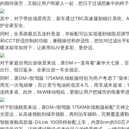
的期待落空，又能让用户和家人一起，把日子过成想象中的样子
其中，对于带娃场景而言，新车通过TBC高速爆胎稳行系统、A
护全家安全。
同时，全系搭载后五连杆悬架，并标配可以实现毫秒级阻尼调节
和iCCT舒适控制的功能，兼顾操控和舒适性，把坎坷过滤出平
暖冰箱等加持下，让家用SUV更多彩、更舒适。
对于家庭自驾出游场景来说，唐DM-i一直有着“豪华大七座，
出行、假日返乡、全家出游一车全搞定。
同时，唐DM-i智驾版 175KM长续航版特别为用户考虑了“柴米
周充一次电就够；百公里亏电油耗低至4.7L，用车成本超省；1
连跨多省。此外，6kW移动电站，更能让用户把城市的电量带
对于职场精英来说，唐DM-i智驾版 175KM长续航版标配“天
光雷达，从高速领航到城市领航，再到泊车辅助，完整覆盖通勤
智能座舱高阶版-DiLink 100同样标配上车，内置6nm的5G