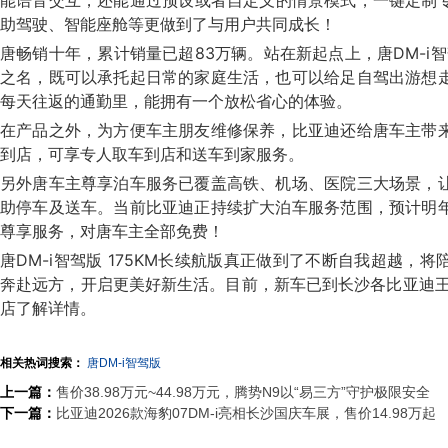
能语音交互，还能通过预设或者自定义的情景模式，一键定制专
助驾驶、智能座舱等更做到了与用户共同成长！
唐畅销十年，累计销量已超83万辆。站在新起点上，唐DM-i智驾
之名，既可以承托起日常的家庭生活，也可以给足自驾出游想
每天往返的通勤里，能拥有一个放松省心的体验。
在产品之外，为方便车主朋友维修保养，比亚迪还给唐车主带
到店，可享专人取车到店和送车到家服务。
另外唐车主尊享泊车服务已覆盖高铁、机场、医院三大场景，
助停车及送车。当前比亚迪正持续扩大泊车服务范围，预计明
尊享服务，对唐车主全部免费！
唐DM-i智驾版 175KM长续航版真正做到了不断自我超越，
奔赴远方，开启更美好新生活。目前，新车已到长沙各比亚迪王
店了解详情。
相关热词搜索：
唐DM-i智驾版
上一篇：
售价38.98万元~44.98万元，腾势N9以“易三方”守护极限安全
下一篇：
比亚迪2026款海豹07DM-i亮相长沙国庆车展，售价14.98万起