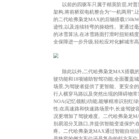
以前的四驱车只属于精英阶层,对普
架构,将前桥双电机整合为“一机两用”,
的二代哈弗枭龙MAX的后轴搭载150kW
迹性,以及连续转弯的操稳性。更通过毫秒
的冰雪算法,在冰雪路面打滑时扭矩精度
全保障进一步升级,轻松应对化解城市
除此以外,二代哈弗枭龙MAX搭载的Cof
驶功能和18项辅助智驾功能,全面覆盖城
场景,为驾驶者提供了更智能、更安全
行人横穿马路以及突然出现的障碍物常
NOA(记忆领航)功能,能够精准识别
性;在高速路和快速路场景中,长途驾驶
况更增加了驾驶难度。二代哈弗枭龙MA
别易混分叉路口,并提供智能变道保护;
疼。二代哈弗枭龙MAX通过智能自动泊
是狭窄的侧方车位还是复杂的斜方车位