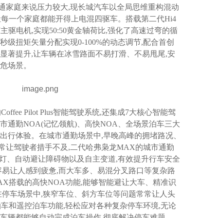
通家庭来说压力较大,现长城汽车以全局思维重构混动
让每一个家庭都能开得上电混四驱车。搭载第二代Hi4
主驱电机,实现50:50黄金轴荷比,强化了高速过弯的循
级扭矩矢量分配实现0-100%的动态调节,配合首创
显著提升,让车辆在冰雪路面不易打滑、不易甩尾,安
高危场景。
fee Pilot Plus智能驾驶系统,还集成7大核心智能驾
市通勤NOA(记忆领航)、高快NOA、全场景泊车三大
的出行体验。在城市通勤场景中,早晚高峰的拥堵路况、
常让驾驶者措手不及,二代哈弗枭龙MAX的城市通勤
红绿灯、自动避让障碍物以及自主变道,有效提升行车安全
容易让人感到疲惫,而大车多、易混分叉路口等复杂路
X搭载的高快NOA功能,能够智能避让大车、精准识
在停车场景中,狭窄车位、斜方车位等问题常常让人头
车和遥控泊车功能,轻松应对各种复杂停车环境,无论
,车辆都能够自动完成泊车操作,彻底解决停车难题。