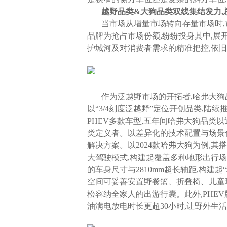
越野品类
&
大
狗品类双线
集结
发力,
当市场从增量市场转向存量市场时,
品牌为抢占市场份额,纷纷投身其中,展
护城河及对消费者需求的精准把控,依旧
作为泛越野市场的开拓者,哈弗大狗
以“3/4刻度泛越野”定位开创品类,
PHEV多款车型,五年间哈弗大狗品类
类定义者。以差异化的技术配置与场景
解决方案。以2024款哈弗大狗为例,
大驾驶模式,构建起覆盖多种地形出行场景的解
的车身尺寸与2810mm超长轴距,构建起
空间可妥善安置野餐篮、折叠椅、儿童玩
松容纳全家人的出游行囊。此外,PHEV版
油满电放电时长更超30小时,让野外生