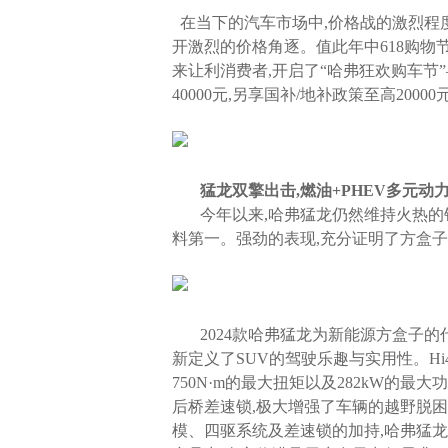
在当下的汽车市场中,价格战的激烈程度
开激烈的价格角逐。值此年中618购物
来让利消费者,开启了“哈弗狂欢购车节”
40000元,另享国补/地补政策至高200
猛龙双擎出击,燃油+PHEV多元动
今年以来,哈弗猛龙仍然维持火热的销
料第一。强劲的表现,充分证明了方盒
2024款哈弗猛龙为新能源方盒子
新定义了SUV的驾驶乐趣与实用性。H
750N·m的最大扭矩以及282kW的最
后桥差速锁,极大增强了车辆的越野脱困
模、四驱系统及差速锁的加持,哈弗猛