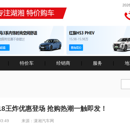
202
|
特价车
|
经销商
|
服务
|
地
618王炸优惠登场 抢购热潮一触即发！
03:49
来源：潇湘汽车网