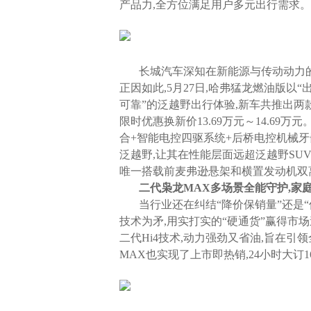
产品力,全方位满足用户多元出行需求。
长城汽车深知在新能源与传动动力
正因如此,5月27日,哈弗猛龙燃油版以
可靠”的泛越野出行体验,新车共推出两款配
限时优惠换新价13.69万元～14.69万
合+智能电控四驱系统+后桥电控机械牙
泛越野,让其在性能层面远超泛越野SU
唯一搭载前麦弗逊悬架和横置发动机双离
二代枭龙MAX多场景全能守护,家
当行业还在纠结“降价保销量”还是
技术为矛,用实打实的“硬通货”赢得市
二代Hi4技术,动力强劲又省油,旨在
MAX也实现了上市即热销,24小时大订16