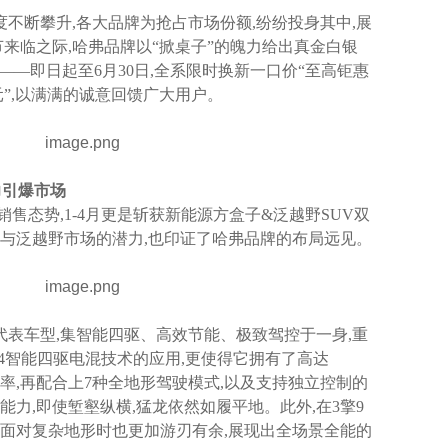
不断攀升,各大品牌为抢占市场份额,纷纷投身其中,展
节来临之际,哈弗品牌以“掀桌子”的魄力给出真金白银
——即日起至6月30日,全系限时换新一口价“至高钜惠
00元”,以满满的诚意回馈广大用户。
力引爆市场
售态势,1-4月更是斩获新能源方盒子&泛越野SUV双
子与泛越野市场的潜力,也印证了哈弗品牌的布局远见。
的代表车型,集智能四驱、高效节能、极致驾控于一身,重
i4智能四驱电混技术的应用,更使得它拥有了高达
大功率,再配合上7种全地形驾驶模式,以及支持独立控制的
能力,即使堑壑纵横,猛龙依然如履平地。此外,在3擎9
龙面对复杂地形时也更加游刃有余,展现出全场景全能的