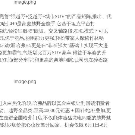
断完善“强越野+泛越野+城市SUV”的产品矩阵,推出二代
二代哈弗H9是家庭越野全能手,它基于坦克平台打
野巡航,轻松征服45°陡坡、交叉轴路段,在4L模式下可以
能表现优于竞品,脱困能力更强,轻松带家人探秘竹林秘
025款新哈弗H5更是在“非长强大”基础上实现三大进
姿更加霸气,气场堪比百万SUV豪车,得益于车姿的升
AT胎(部分车型)和更高的离地间隙,让司机在碎石路
已进入白热化阶段,哈弗品牌以真金白银让利回馈消费者
野全品类,至高40000元钜惠 + 国补/地补叠加,更
在走进全国哈弗门店,不仅能体验猛龙电四驱的越野魅
以抄底价把心仪座驾开回家。机会仅限 6月1日-6月