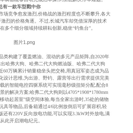
总有一款
车型
戳中你
市场竞争愈发激烈,价格战的激烈程度也不断攀升,各大
开激烈的价格角逐。不过,长城汽车却凭借深厚的技术
在多个细分领域持续耕耘创新,稳坐“钓鱼台”。
品类构建了覆盖燃油、混动的多元产品矩阵,自2020年
陆续推出哈弗大狗、哈弗二代大狗燃油版、哈弗二代大狗
以近60万辆累计销量稳坐头把交椅,用真冠军姿态成为品
化设计思维,为出游、野钓、露营等出行需求提供完美
其搭载的智能电控四驱系统可实现毫秒级扭矩分配,配合8
决方案;哈弗二代大狗则以4705*1908*1780mm
“移动起居室”级空间体验,每当全家出游时,35处的储物
具等物品,后备箱通过4/6比例放倒后可扩展容积,轻
还有220V反向放电功能,可以实现3.3kW对外放电,满
活从此开启潮电纪元。