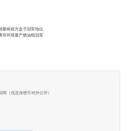
销量铸就方盒子冠军地位
勇夺环塔量产燃油组冠军
销商（信息保密不对外公开）