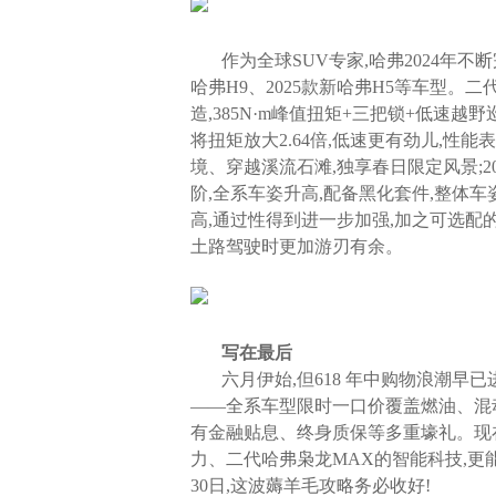
作为全球SUV专家,哈弗2024年不
哈弗H9、2025款新哈弗H5等车型。
造,385N·m峰值扭矩+三把锁+低速越
将扭矩放大2.64倍,低速更有劲儿,性
境、穿越溪流石滩,独享春日限定风景;2
阶,全系车姿升高,配备黑化套件,整体车
高,通过性得到进一步加强,加之可选配的
土路驾驶时更加游刃有余。
写在最后
六月伊始,但618 年中购物浪潮早
——全系车型限时一口价覆盖燃油、混动、越
有金融贴息、终身质保等多重壕礼。现
力、二代哈弗枭龙MAX的智能科技,更能
30日,这波薅羊毛攻略务必收好!