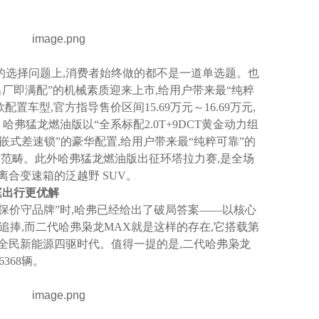
的选择问题上,消费者始终做的都不是一道单选题。也
“出厂即满配”的机械素质迎来上市,给用户带来最“纯粹
置车型,官方指导售价区间15.69万元～16.69万元,
元。哈弗猛龙燃油版以“全系标配2.0T+9DCT黄金动力组
嵌式差速锁”的豪华配置,给用户带来最“纯粹可靠”的
V范畴。此外哈弗猛龙燃油版出征环塔拉力赛,是全场
合变速箱的泛越野 SUV。
庭出行更优解
“保价守品牌”时,哈弗已经给出了破局答案——以核心
场追捧,而二代哈弗枭龙MAX就是这样的存在,它搭载第
引领全民新能源四驱时代。值得一提的是,二代哈弗枭龙
368辆。