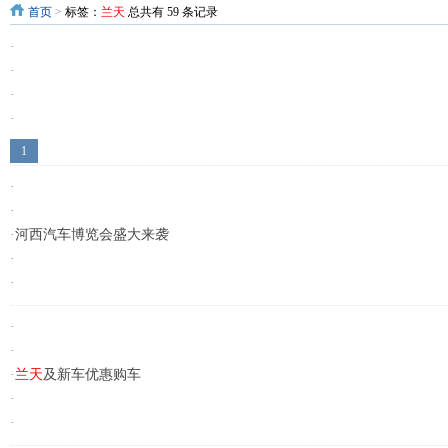
首页
>
标签：
兰天
总共有 59 条记录
·
·
·
·
·
1
·
·
·
河西汽车博览会盛大来袭
·
·
·
·
·
兰天
及新车优惠购车
·
·