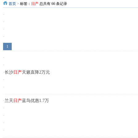
首页
>
标签：
日产
总共有 66 条记录
·
·
·
·
·
1
·
·
·
长沙
日产
天籁直降2万元
·
·
·
兰天
日产
蓝鸟优惠1.7万
·
·
·
·