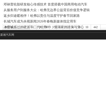
·
邓禄普轮胎研发核心传感技术 首度搭载中国商用电动汽车
·
从服务用户到服务大众：哈弗无边界公益背后价值竞争逻辑
·
返乡归途暖相伴！哈弗以责任与温度守护春节回家路
·
长城汽车成为央视新闻2026年春晚新媒体指定用车
·
冰雪试炼过的硬派车二代哈弗H9，懂回家的踏实与安心
8827条
<
1
2
3
5
6
7
8
9
10
442
潇湘汽车网