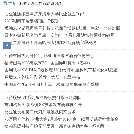
首页
>
标签：
总共有 8827 条记录
·
比亚迪连续三年跻身清华大学民企就业Top2
·
2026湖南车展定档“五一”假期
·
燃油SUV销冠再卷天花板，第四代博越L加推「智驾」小蓝灯版
·
日本补贴新规名为普惠、实为排他 看比亚迪如何硬核力破局
·
三月赛湖探路！开着哈弗大狗2026款解锁宝藏秘境
4
..
·
油价重回“9元时代”，比亚迪插混省油省钱更省心
·
福特烈马1966绽放2026中国国际时装周（春季）
·
吉利联手NVIDIA打造物理AI时代闭环 重构汽车智能化AI底座
·
启境GT7全球首秀 首发十大新一代黑科技
·
中国首个“Grok+FSD”上车，极氪8X将率先量产落地
·
23台埃安UT系列永冲锋版交付永州足球队
·
吉利汽车大涨 极氪8X技术发布会即将召开
·
比亚迪发布第二代刀片电池及闪充技术
·
75万用户信赖 哈弗大狗2月热销10184台，续写泛越野销量传奇
·
哈弗温暖科技守护元宵团圆，新春钜惠助力每一场相聚