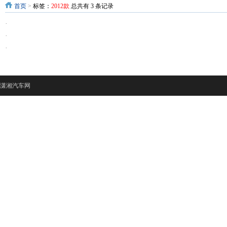
首页
>
标签：
2012款
总共有 3 条记录
·
·
·
潇湘汽车网