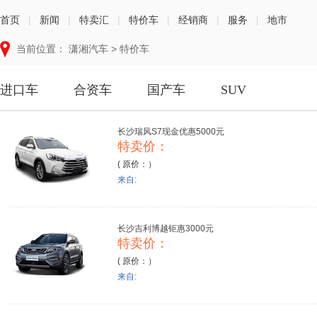
首页
|
新闻
|
特卖汇
|
特价车
|
经销商
|
服务
|
地市
当前位置：
潇湘汽车
>
特价车
进口车
合资车
国产车
SUV
长沙瑞风S7现金优惠5000元
特卖价：
( 原价：）
来自:
长沙吉利博越钜惠3000元
特卖价：
( 原价：）
来自: