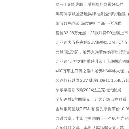
哈弗 H6 经典版丨腊月寒冬驾乘好伙伴
黑河高寒试验基地揭牌 吉利全球试验能
细节领先同级 深度解析全新一代迈腾
售价33.98万元起！25款腾势D9重磅上市
比亚迪大五座家用SUV海狮05DM-i低至9
元旦“微度假”，哈弗大狗带你畅享出行乐
比亚迪“天神之眼”重磅升级！无图城市领
400万车主口碑之选！哈弗H6年终大促
公路旅行越野SUV 捷途山海T1 15.48万
采埃孚售后闪耀2024法兰克福汽配展
全新途胜L官图曝光，五大升级点抢鲜看
吉利银河星舰7 EM-i预售先享提车价10.
共进共赢，丰田与中国的下一个60年之约
在华耳顺之年，丰田从容远瞩未来之路