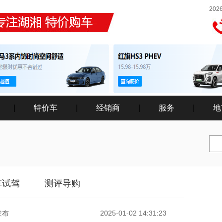
202
|
特价车
|
经销商
|
服务
|
地
车试驾
测评导购
发布
2025-01-02 14:31:23