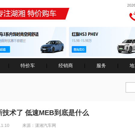
202
|
特价车
|
经销商
|
服务
|
地
技术了 低速MEB到底是什么
11:10
来源：潇湘汽车网